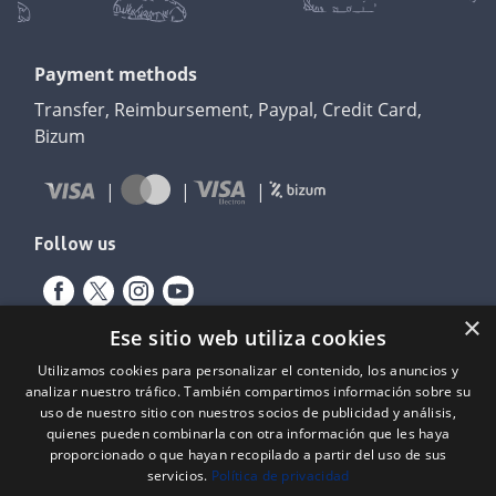
Payment methods
Transfer, Reimbursement, Paypal, Credit Card,
Bizum
Follow us
×
Ese sitio web utiliza cookies
Utilizamos cookies para personalizar el contenido, los anuncios y
analizar nuestro tráfico. También compartimos información sobre su
uso de nuestro sitio con nuestros socios de publicidad y análisis,
quienes pueden combinarla con otra información que les haya
proporcionado o que hayan recopilado a partir del uso de sus
servicios.
Política de privacidad
Expediente nº: 06/18/SO/0026
PROYECTOS DE INCORPORACIÓN DE LAS TIC EN LAS PYMES